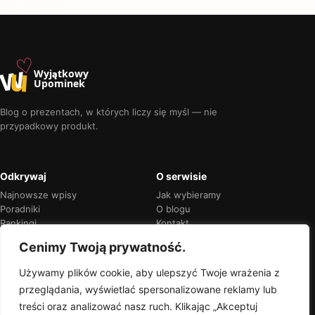
♡
w
u
Wyjątkowy
Upominek
Blog o prezentach, w których liczy się myśl — nie
przypadkowy produkt.
Odkrywaj
O serwisie
Najnowsze wpisy
Jak wybieramy
Poradniki
O blogu
Rankingi
Kontakt
Kalendarz okazji
Prywatność
Cenimy Twoją prywatność.
Używamy plików cookie, aby ulepszyć Twoje wrażenia z
przeglądania, wyświetlać spersonalizowane reklamy lub
Przejrzyste rekomendacje
treści oraz analizować nasz ruch. Klikając „Akceptuj