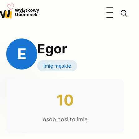
♡
w
u
Otwórz menu
Wyjątkowy
Upominek
Prezenty
Dzieci
Egor
Kalendarz Imienin
E
Kobieta
Mężczyzna
Imię męskie
Okazje
Katalog prezentów
Polityka prywatności
10
osób nosi to imię