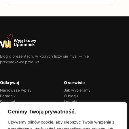
♡
w
u
Wyjątkowy
Upominek
Blog o prezentach, w których liczy się myśl — nie
przypadkowy produkt.
Odkrywaj
O serwisie
Najnowsze wpisy
Jak wybieramy
Poradniki
O blogu
Rankingi
Kontakt
Kalendarz okazji
Prywatność
Cenimy Twoją prywatność.
Używamy plików cookie, aby ulepszyć Twoje wrażenia z
przeglądania, wyświetlać spersonalizowane reklamy lub