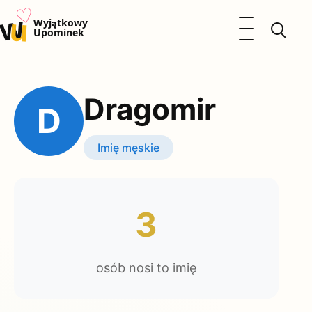
♡
w
u
Otwórz menu
Wyjątkowy
Upominek
Prezenty
Dzieci
Dragomir
Kalendarz Imienin
D
Kobieta
Mężczyzna
Imię męskie
Okazje
Katalog prezentów
Polityka prywatności
3
osób nosi to imię