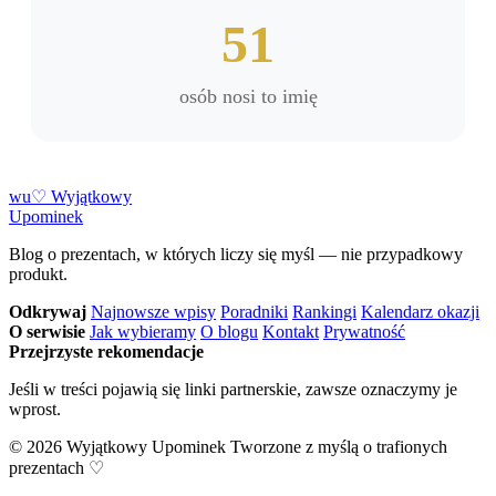
51
osób nosi to imię
w
u
♡
Wyjątkowy
Upominek
Blog o prezentach, w których liczy się myśl — nie przypadkowy
produkt.
Odkrywaj
Najnowsze wpisy
Poradniki
Rankingi
Kalendarz okazji
O serwisie
Jak wybieramy
O blogu
Kontakt
Prywatność
Przejrzyste rekomendacje
Jeśli w treści pojawią się linki partnerskie, zawsze oznaczymy je
wprost.
© 2026 Wyjątkowy Upominek
Tworzone z myślą o trafionych
prezentach ♡