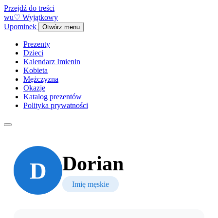
Przejdź do treści
w
u
♡
Wyjątkowy
Upominek
Otwórz menu
Prezenty
Dzieci
Kalendarz Imienin
Kobieta
Mężczyzna
Okazje
Katalog prezentów
Polityka prywatności
Dorian
D
Imię męskie