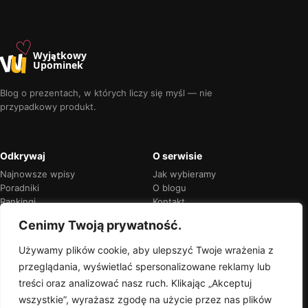
♡
w
u
Wyjątkowy
Upominek
Blog o prezentach, w których liczy się myśl — nie
przypadkowy produkt.
Odkrywaj
O serwisie
Najnowsze wpisy
Jak wybieramy
Poradniki
O blogu
Rankingi
Kontakt
Kalendarz okazji
Prywatność
Cenimy Twoją prywatność.
Używamy plików cookie, aby ulepszyć Twoje wrażenia z
przeglądania, wyświetlać spersonalizowane reklamy lub
Przejrzyste rekomendacje
treści oraz analizować nasz ruch. Klikając „Akceptuj
Jeśli w treści pojawią się linki partnerskie,
wszystkie”, wyrażasz zgodę na użycie przez nas plików
zawsze oznaczymy je wprost.