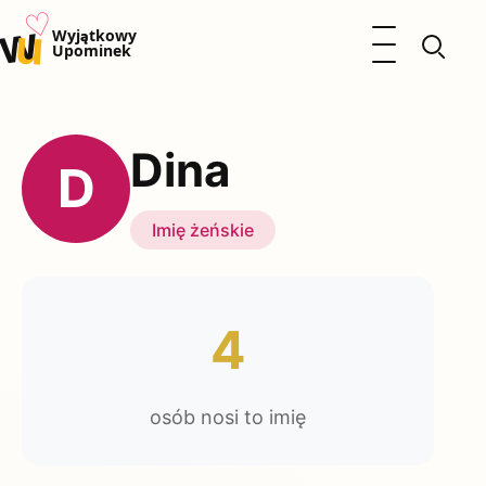
♡
w
u
Otwórz menu
Wyjątkowy
Upominek
Prezenty
Dzieci
Dina
Kalendarz Imienin
D
Kobieta
Mężczyzna
Imię żeńskie
Okazje
Katalog prezentów
Polityka prywatności
4
osób nosi to imię