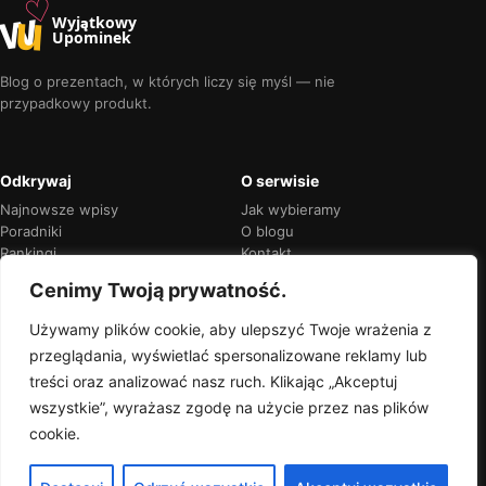
♡
w
u
Wyjątkowy
Upominek
Blog o prezentach, w których liczy się myśl — nie
przypadkowy produkt.
Odkrywaj
O serwisie
Najnowsze wpisy
Jak wybieramy
Poradniki
O blogu
Rankingi
Kontakt
Kalendarz okazji
Prywatność
Cenimy Twoją prywatność.
Używamy plików cookie, aby ulepszyć Twoje wrażenia z
przeglądania, wyświetlać spersonalizowane reklamy lub
Przejrzyste rekomendacje
treści oraz analizować nasz ruch. Klikając „Akceptuj
Jeśli w treści pojawią się linki partnerskie,
wszystkie”, wyrażasz zgodę na użycie przez nas plików
zawsze oznaczymy je wprost.
cookie.