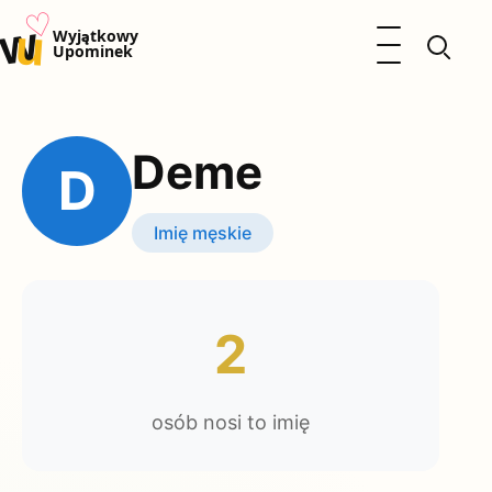
♡
w
u
Otwórz menu
Wyjątkowy
Upominek
Prezenty
Dzieci
Deme
Kalendarz Imienin
D
Kobieta
Mężczyzna
Imię męskie
Okazje
Katalog prezentów
Polityka prywatności
2
osób nosi to imię