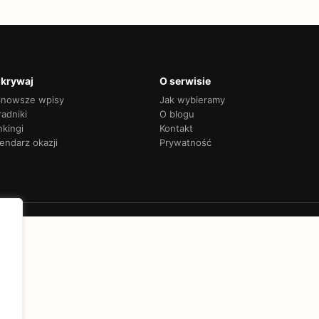
krywaj
O serwisie
jnowsze wpisy
Jak wybieramy
adniki
O blogu
nkingi
Kontakt
endarz okazji
Prywatność