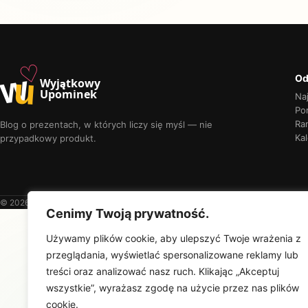
♡
w
u
Od
Wyjątkowy
Upominek
Na
Por
Ra
Blog o prezentach, w których liczy się myśl — nie
Kal
przypadkowy produkt.
© 2026 Wyjątkowy Upominek
Cenimy Twoją prywatność.
Używamy plików cookie, aby ulepszyć Twoje wrażenia z
przeglądania, wyświetlać spersonalizowane reklamy lub
treści oraz analizować nasz ruch. Klikając „Akceptuj
wszystkie”, wyrażasz zgodę na użycie przez nas plików
cookie.