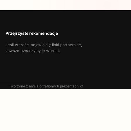
Przejrzyste rekomendacje
Jeśli w treści pojawią się linki partnerskie,
zawsze oznaczymy je wprost.
Tworzone z myślą o trafionych prezentach ♡