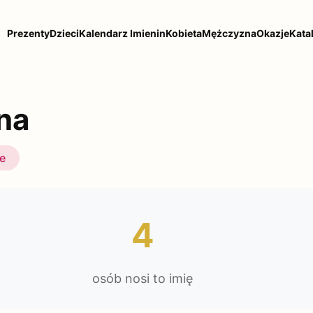
Prezenty
Dzieci
Kalendarz Imienin
Kobieta
Mężczyzna
Okazje
Kata
na
ie
4
osób nosi to imię