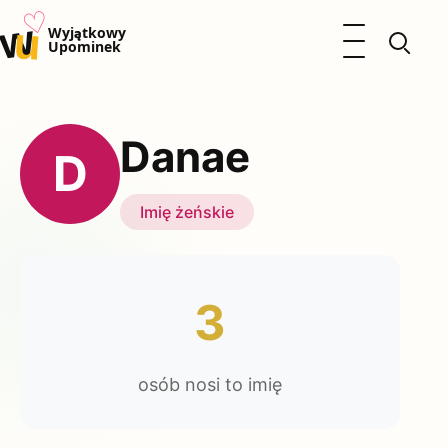
♡
w
u
Otwórz menu
Wyjątkowy
Upominek
Prezenty
Dzieci
Danae
Kalendarz Imienin
D
Kobieta
Mężczyzna
Imię żeńskie
Okazje
Katalog prezentów
Polityka prywatności
3
osób nosi to imię