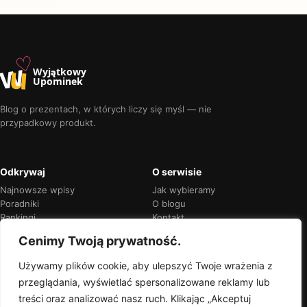
♡
w
u
Wyjątkowy
Upominek
Blog o prezentach, w których liczy się myśl — nie
przypadkowy produkt.
Odkrywaj
O serwisie
Najnowsze wpisy
Jak wybieramy
Poradniki
O blogu
Rankingi
Kontakt
Kalendarz okazji
Prywatność
Cenimy Twoją prywatność.
Używamy plików cookie, aby ulepszyć Twoje wrażenia z
przeglądania, wyświetlać spersonalizowane reklamy lub
Przejrzyste rekomendacje
treści oraz analizować nasz ruch. Klikając „Akceptuj