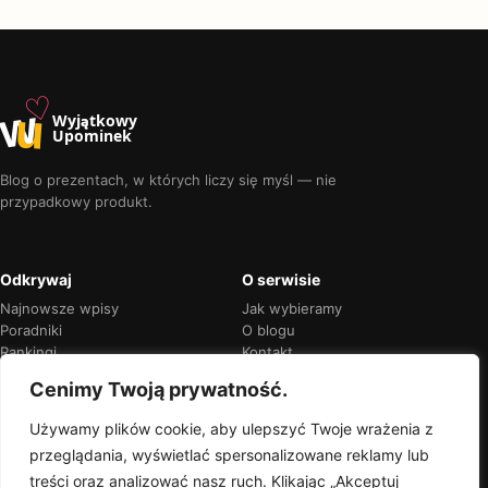
♡
w
u
Wyjątkowy
Upominek
Blog o prezentach, w których liczy się myśl — nie
przypadkowy produkt.
Odkrywaj
O serwisie
Najnowsze wpisy
Jak wybieramy
Poradniki
O blogu
Rankingi
Kontakt
Kalendarz okazji
Prywatność
Cenimy Twoją prywatność.
Używamy plików cookie, aby ulepszyć Twoje wrażenia z
przeglądania, wyświetlać spersonalizowane reklamy lub
Przejrzyste rekomendacje
treści oraz analizować nasz ruch. Klikając „Akceptuj