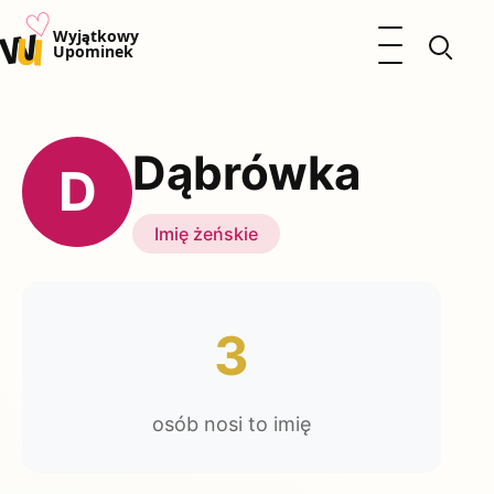
♡
w
u
Otwórz menu
Wyjątkowy
Upominek
Prezenty
Dzieci
Dąbrówka
Kalendarz Imienin
D
Kobieta
Mężczyzna
Imię żeńskie
Okazje
Katalog prezentów
Polityka prywatności
3
osób nosi to imię