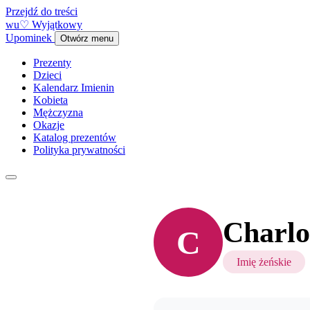
Przejdź do treści
w
u
♡
Wyjątkowy
Upominek
Otwórz menu
Prezenty
Dzieci
Kalendarz Imienin
Kobieta
Mężczyzna
Okazje
Katalog prezentów
Polityka prywatności
Charlo
C
Imię żeńskie