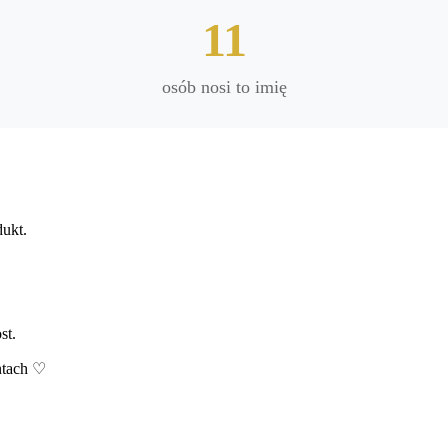
11
osób nosi to imię
dukt.
st.
ntach ♡