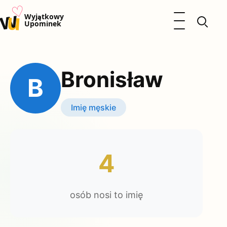
♡
w
u
Otwórz menu
Wyjątkowy
Upominek
Prezenty
Dzieci
Bronisław
Kalendarz Imienin
B
Kobieta
Mężczyzna
Imię męskie
Okazje
Katalog prezentów
Polityka prywatności
4
osób nosi to imię