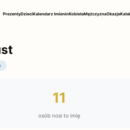
Prezenty
Dzieci
Kalendarz Imienin
Kobieta
Mężczyzna
Okazje
Kata
st
e
11
osób nosi to imię