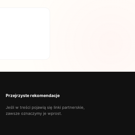
Przejrzyste rekomendacje
Jeśli w treści pojawią się linki partnerskie,
zawsze oznaczymy je wprost.