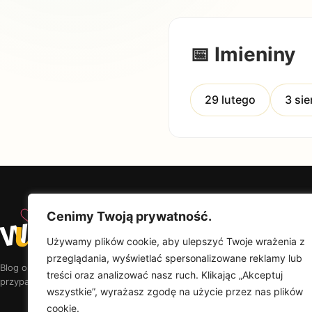
📅 Imieniny
29 lutego
3 sie
♡
Cenimy Twoją prywatność.
w
u
Od
Wyjątkowy
Upominek
Na
Używamy plików cookie, aby ulepszyć Twoje wrażenia z
Por
przeglądania, wyświetlać spersonalizowane reklamy lub
Ra
Blog o prezentach, w których liczy się myśl — nie
treści oraz analizować nasz ruch. Klikając „Akceptuj
Kal
przypadkowy produkt.
wszystkie”, wyrażasz zgodę na użycie przez nas plików
cookie.