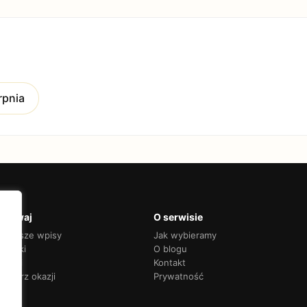
rpnia
krywaj
O serwisie
jnowsze wpisy
Jak wybieramy
adniki
O blogu
nkingi
Kontakt
endarz okazji
Prywatność