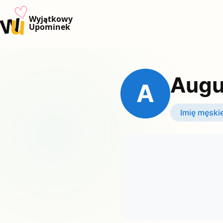
♡
w
u
Wyjątkowy
Upominek
Augu
A
Imię męski