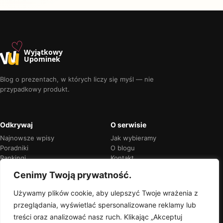
♡
w
u
Wyjątkowy
Upominek
Blog o prezentach, w których liczy się myśl — nie
przypadkowy produkt.
Odkrywaj
O serwisie
Najnowsze wpisy
Jak wybieramy
Poradniki
O blogu
Rankingi
Kontakt
Kalendarz okazji
Prywatność
Cenimy Twoją prywatność.
Używamy plików cookie, aby ulepszyć Twoje wrażenia z
przeglądania, wyświetlać spersonalizowane reklamy lub
Przejrzyste rekomendacje
treści oraz analizować nasz ruch. Klikając „Akceptuj