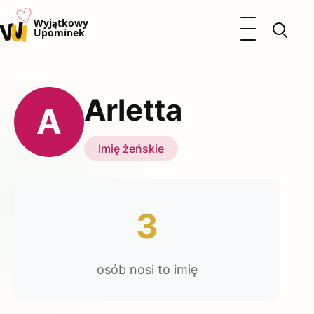
♡
w
u
Otwórz menu
Wyjątkowy
Upominek
Prezenty
Dzieci
Arletta
Kalendarz Imienin
A
Kobieta
Mężczyzna
Imię żeńskie
Okazje
Katalog prezentów
Polityka prywatności
3
osób nosi to imię