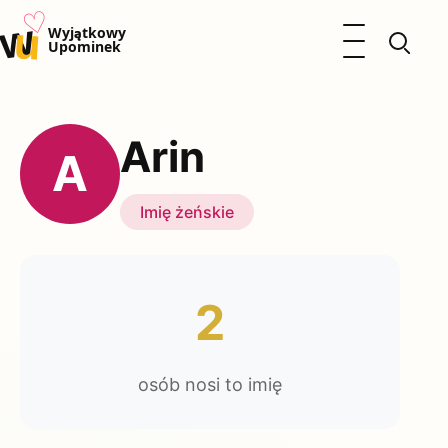
♡
w
u
Otwórz menu
Wyjątkowy
Upominek
Prezenty
Dzieci
Arin
Kalendarz Imienin
A
Kobieta
Mężczyzna
Imię żeńskie
Okazje
Katalog prezentów
Polityka prywatności
2
osób nosi to imię