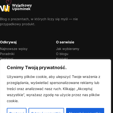
♡
w
u
Wyjątkowy
Upominek
Blog o prezentach, w których liczy się myśl — nie
przypadkowy produkt.
Odkrywaj
O serwisie
Najnowsze wpisy
Jak wybieramy
Poradniki
O blogu
Rankingi
Kontakt
Kalendarz okazji
Prywatność
Cenimy Twoją prywatność.
Używamy plików cookie, aby ulepszyć Twoje wrażenia z
przeglądania, wyświetlać spersonalizowane reklamy lub
Przejrzyste rekomendacje
treści oraz analizować nasz ruch. Klikając „Akceptuj
Jeśli w treści pojawią się linki partnerskie,
wszystkie”, wyrażasz zgodę na użycie przez nas plików
zawsze oznaczymy je wprost.
cookie.