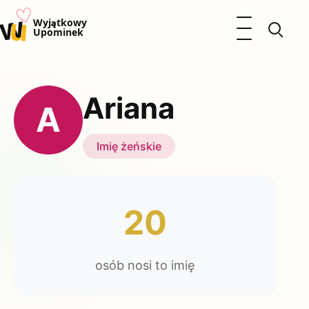
♡
w
u
Otwórz menu
Wyjątkowy
Upominek
Prezenty
Dzieci
Ariana
Kalendarz Imienin
A
Kobieta
Mężczyzna
Imię żeńskie
Okazje
Katalog prezentów
Polityka prywatności
20
osób nosi to imię