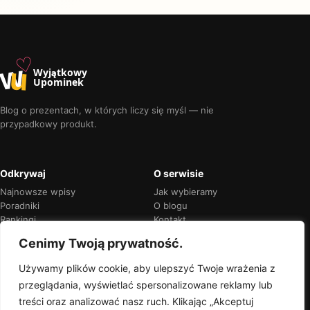
♡
w
u
Wyjątkowy
Upominek
Blog o prezentach, w których liczy się myśl — nie
przypadkowy produkt.
Odkrywaj
O serwisie
Najnowsze wpisy
Jak wybieramy
Poradniki
O blogu
Rankingi
Kontakt
Kalendarz okazji
Prywatność
Cenimy Twoją prywatność.
Używamy plików cookie, aby ulepszyć Twoje wrażenia z
przeglądania, wyświetlać spersonalizowane reklamy lub
Przejrzyste rekomendacje
treści oraz analizować nasz ruch. Klikając „Akceptuj