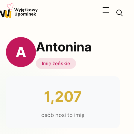
♡
w
u
Otwórz menu
Wyjątkowy
Upominek
Prezenty
Dzieci
Antonina
Kalendarz Imienin
A
Kobieta
Mężczyzna
Imię żeńskie
Okazje
Katalog prezentów
Polityka prywatności
1,207
osób nosi to imię