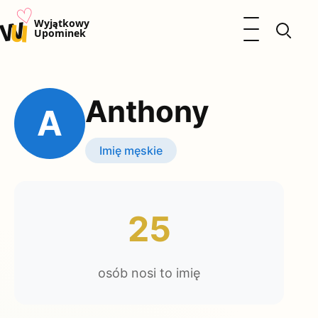
♡
w
u
Otwórz menu
Wyjątkowy
Upominek
Prezenty
Dzieci
Anthony
Kalendarz Imienin
A
Kobieta
Mężczyzna
Imię męskie
Okazje
Katalog prezentów
Polityka prywatności
25
osób nosi to imię