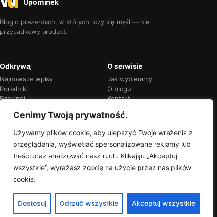
Upominek
Blog o prezentach, w których liczy się myśl — nie
przypadkowy produkt.
Odkrywaj
O serwisie
Najnowsze wpisy
Jak wybieramy
Poradniki
O blogu
Rankingi
Kontakt
Kalendarz okazji
Prywatność
Cenimy Twoją prywatność.
Używamy plików cookie, aby ulepszyć Twoje wrażenia z
przeglądania, wyświetlać spersonalizowane reklamy lub
Przejrzyste rekomendacje
treści oraz analizować nasz ruch. Klikając „Akceptuj
Jeśli w treści pojawią się linki partnerskie,
wszystkie”, wyrażasz zgodę na użycie przez nas plików
zawsze oznaczymy je wprost.
cookie.
Dostosuj
Odrzuć wszystkie
Akceptuj wszystkie
© 2026 Wyjątkowy Upominek