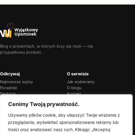
♡
w
u
Wyjątkowy
Upominek
Blog o prezentach, w których liczy się myśl — nie
przypadkowy produkt.
Odkrywaj
O serwisie
Najnowsze wpisy
Jak wybieramy
Poradniki
O blogu
Rankingi
Kontakt
Kalendarz okazji
Prywatność
Cenimy Twoją prywatność.
Używamy plików cookie, aby ulepszyć Twoje wrażenia z
przeglądania, wyświetlać spersonalizowane reklamy lub
Przejrzyste rekomendacje
treści oraz analizować nasz ruch. Klikając „Akceptuj
Jeśli w treści pojawią się linki partnerskie,