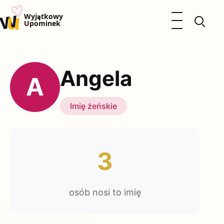
♡
w
u
Otwórz menu
Wyjątkowy
Upominek
Prezenty
Dzieci
Angela
Kalendarz Imienin
A
Kobieta
Mężczyzna
Imię żeńskie
Okazje
Katalog prezentów
Polityka prywatności
3
osób nosi to imię