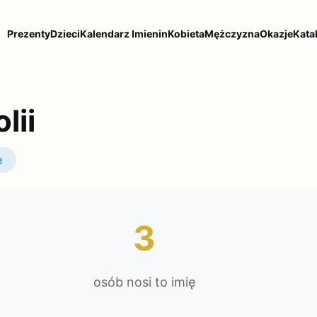
Prezenty
Dzieci
Kalendarz Imienin
Kobieta
Mężczyzna
Okazje
Kata
lii
e
3
osób nosi to imię