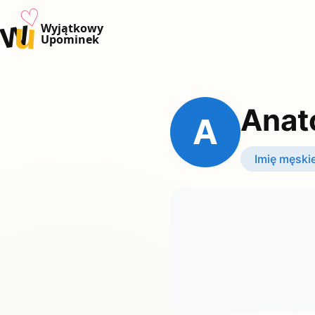
♡
w
u
Wyjątkowy
Upominek
Anato
A
Imię męski