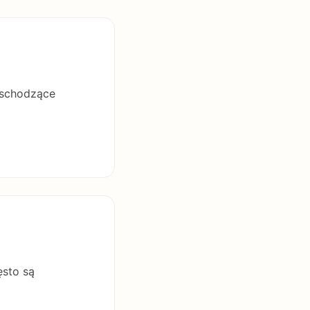
'wschodzące
ęsto są