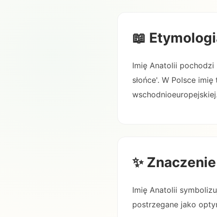
📖 Etymologi
Imię Anatolii pochodzi
słońce'. W Polsce imię
wschodnioeuropejskiej
✨ Znaczenie
Imię Anatolii symboliz
postrzegane jako optym