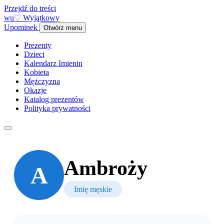
Przejdź do treści
w
u
♡
Wyjątkowy
Upominek
Otwórz menu
Prezenty
Dzieci
Kalendarz Imienin
Kobieta
Mężczyzna
Okazje
Katalog prezentów
Polityka prywatności
Ambroży
A
Imię męskie