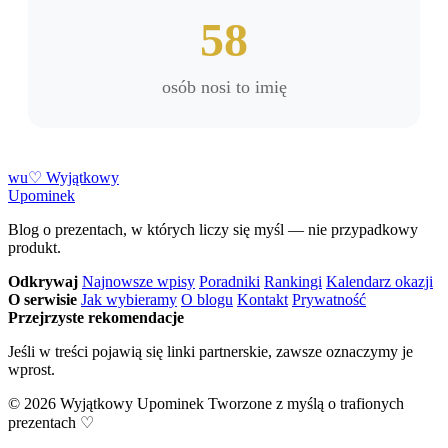
58
osób nosi to imię
w
u
♡
Wyjątkowy
Upominek
Blog o prezentach, w których liczy się myśl — nie przypadkowy
produkt.
Odkrywaj
Najnowsze wpisy
Poradniki
Rankingi
Kalendarz okazji
O serwisie
Jak wybieramy
O blogu
Kontakt
Prywatność
Przejrzyste rekomendacje
Jeśli w treści pojawią się linki partnerskie, zawsze oznaczymy je
wprost.
© 2026 Wyjątkowy Upominek
Tworzone z myślą o trafionych
prezentach ♡