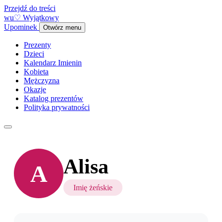
Przejdź do treści
w
u
♡
Wyjątkowy
Upominek
Otwórz menu
Prezenty
Dzieci
Kalendarz Imienin
Kobieta
Mężczyzna
Okazje
Katalog prezentów
Polityka prywatności
Alisa
A
Imię żeńskie