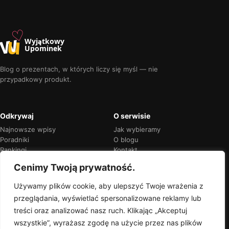
♡
w
u
Wyjątkowy
Upominek
Blog o prezentach, w których liczy się myśl — nie
przypadkowy produkt.
Odkrywaj
O serwisie
Najnowsze wpisy
Jak wybieramy
Poradniki
O blogu
Rankingi
Kontakt
Kalendarz okazji
Prywatność
Cenimy Twoją prywatność.
Używamy plików cookie, aby ulepszyć Twoje wrażenia z
przeglądania, wyświetlać spersonalizowane reklamy lub
Przejrzyste rekomendacje
treści oraz analizować nasz ruch. Klikając „Akceptuj
Jeśli w treści pojawią się linki partnerskie,
wszystkie”, wyrażasz zgodę na użycie przez nas plików
zawsze oznaczymy je wprost.