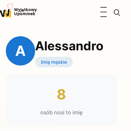
♡
w
u
Otwórz menu
Wyjątkowy
Upominek
Prezenty
Dzieci
Alessandro
Kalendarz Imienin
A
Kobieta
Mężczyzna
Imię męskie
Okazje
Katalog prezentów
Polityka prywatności
8
osób nosi to imię