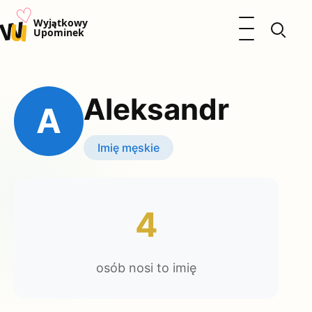
♡
w
u
Otwórz menu
Wyjątkowy
Upominek
Prezenty
Dzieci
Aleksandr
Kalendarz Imienin
A
Kobieta
Mężczyzna
Imię męskie
Okazje
Katalog prezentów
Polityka prywatności
4
osób nosi to imię