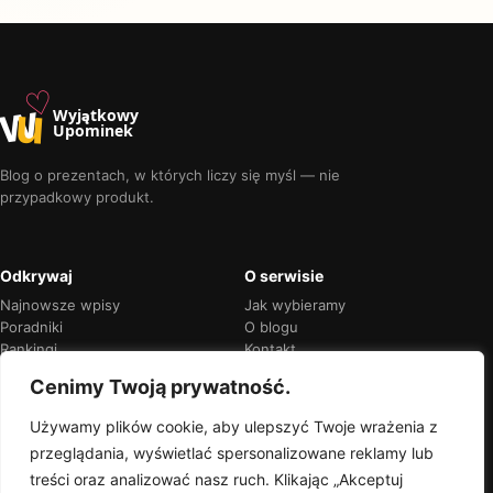
♡
w
u
Wyjątkowy
Upominek
Blog o prezentach, w których liczy się myśl — nie
przypadkowy produkt.
Odkrywaj
O serwisie
Najnowsze wpisy
Jak wybieramy
Poradniki
O blogu
Rankingi
Kontakt
Kalendarz okazji
Prywatność
Cenimy Twoją prywatność.
Używamy plików cookie, aby ulepszyć Twoje wrażenia z
przeglądania, wyświetlać spersonalizowane reklamy lub
Przejrzyste rekomendacje
treści oraz analizować nasz ruch. Klikając „Akceptuj