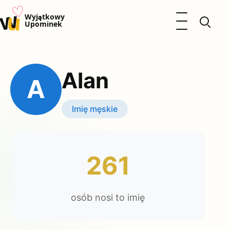
♡
w
u
Otwórz menu
Wyjątkowy
Upominek
Prezenty
Dzieci
Alan
Kalendarz Imienin
A
Kobieta
Mężczyzna
Imię męskie
Okazje
Katalog prezentów
Polityka prywatności
261
osób nosi to imię