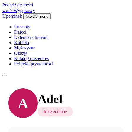
Przejdź do treści
w
u
♡
Wyjątkowy
Upominek
Otwórz menu
Prezenty
Dzieci
Kalendarz Imienin
Kobieta
Mężczyzna
Okazje
Katalog prezentów
Polityka prywatności
Adel
A
Imię żeńskie