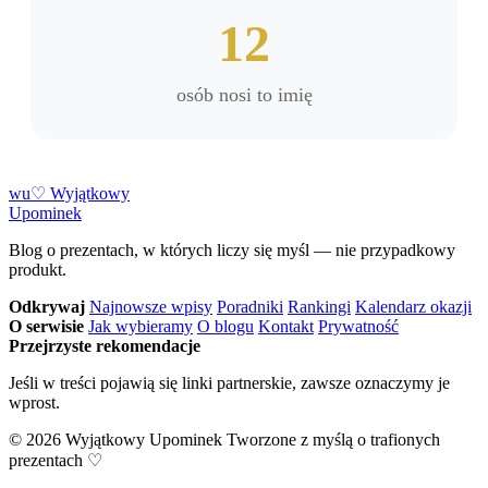
12
osób nosi to imię
w
u
♡
Wyjątkowy
Upominek
Blog o prezentach, w których liczy się myśl — nie przypadkowy
produkt.
Odkrywaj
Najnowsze wpisy
Poradniki
Rankingi
Kalendarz okazji
O serwisie
Jak wybieramy
O blogu
Kontakt
Prywatność
Przejrzyste rekomendacje
Jeśli w treści pojawią się linki partnerskie, zawsze oznaczymy je
wprost.
© 2026 Wyjątkowy Upominek
Tworzone z myślą o trafionych
prezentach ♡