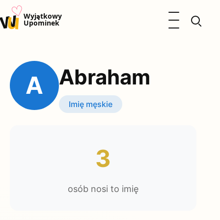
♡
w
u
Otwórz menu
Wyjątkowy
Upominek
Prezenty
Dzieci
Abraham
Kalendarz Imienin
A
Kobieta
Mężczyzna
Imię męskie
Okazje
Katalog prezentów
Polityka prywatności
3
osób nosi to imię