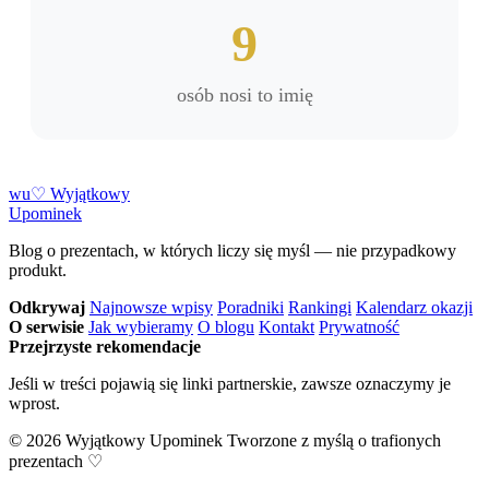
9
osób nosi to imię
w
u
♡
Wyjątkowy
Upominek
Blog o prezentach, w których liczy się myśl — nie przypadkowy
produkt.
Odkrywaj
Najnowsze wpisy
Poradniki
Rankingi
Kalendarz okazji
O serwisie
Jak wybieramy
O blogu
Kontakt
Prywatność
Przejrzyste rekomendacje
Jeśli w treści pojawią się linki partnerskie, zawsze oznaczymy je
wprost.
© 2026 Wyjątkowy Upominek
Tworzone z myślą o trafionych
prezentach ♡