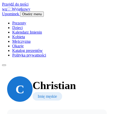
Przejdź do treści
w
u
♡
Wyjątkowy
Upominek
Otwórz menu
Prezenty
Dzieci
Kalendarz Imienin
Kobieta
Mężczyzna
Okazje
Katalog prezentów
Polityka prywatności
Christian
C
Imię męskie