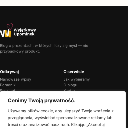
♡
w
u
Wyjątkowy
Upominek
Blog o prezentach, w których liczy się myśl — nie
przypadkowy produkt.
Odkrywaj
O serwisie
Najnowsze wpisy
Jak wybieramy
Poradniki
O blogu
Rankingi
Kontakt
Kalendarz okazji
Prywatność
Cenimy Twoją prywatność.
Używamy plików cookie, aby ulepszyć Twoje wrażenia z
przeglądania, wyświetlać spersonalizowane reklamy lub
Przejrzyste rekomendacje
treści oraz analizować nasz ruch. Klikając „Akceptuj