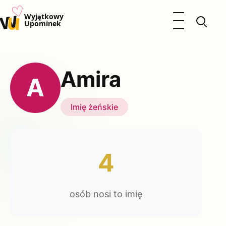
♡
w
u
Otwórz menu
Wyjątkowy
Upominek
Prezenty
Dzieci
Amira
Kalendarz Imienin
A
Kobieta
Mężczyzna
Imię żeńskie
Okazje
Katalog prezentów
Polityka prywatności
4
osób nosi to imię